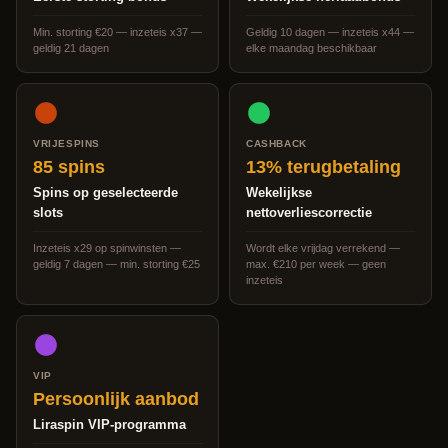
Min. storting €20 — inzeteis x37 —
Geldig 10 dagen — inzeteis x44 —
geldig 21 dagen
elke maandag beschikbaar
VRIJESPINS
CASHBACK
85 spins
13% terugbetaling
Spins op geselecteerde
Wekelijkse
slots
nettoverliescorrectie
Inzeteis x29 op spinwinsten —
Wordt elke vrijdag verrekend —
geldig 7 dagen — min. storting €25
max. €210 per week — geen
inzeteis
VIP
Persoonlijk aanbod
Liraspin VIP-programma