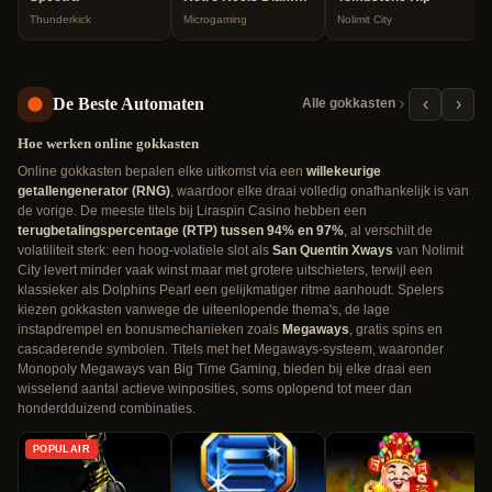
Thunderkick
Microgaming
Nolimit City
De Beste Automaten
‹
›
Alle gokkasten
Hoe werken online gokkasten
Online gokkasten bepalen elke uitkomst via een
willekeurige
getallengenerator (RNG)
, waardoor elke draai volledig onafhankelijk is van
de vorige. De meeste titels bij Liraspin Casino hebben een
terugbetalingspercentage (RTP) tussen 94% en 97%
, al verschilt de
volatiliteit sterk: een hoog-volatiele slot als
San Quentin Xways
van Nolimit
City levert minder vaak winst maar met grotere uitschieters, terwijl een
klassieker als Dolphins Pearl een gelijkmatiger ritme aanhoudt. Spelers
kiezen gokkasten vanwege de uiteenlopende thema's, de lage
instapdrempel en bonusmechanieken zoals
Megaways
, gratis spins en
cascaderende symbolen. Titels met het Megaways-systeem, waaronder
Monopoly Megaways van Big Time Gaming, bieden bij elke draai een
wisselend aantal actieve winposities, soms oplopend tot meer dan
honderdduizend combinaties.
POPULAIR