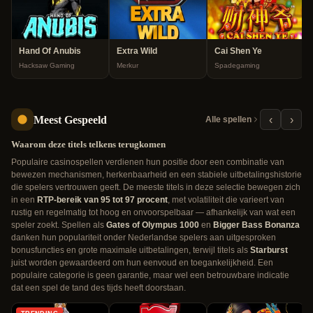
Hand Of Anubis
Extra Wild
Cai Shen Ye
Hacksaw Gaming
Merkur
Spadegaming
Meest Gespeeld
‹
›
Alle spellen
Waarom deze titels telkens terugkomen
Populaire casinospellen verdienen hun positie door een combinatie van
bewezen mechanismen, herkenbaarheid en een stabiele uitbetalingshistorie
die spelers vertrouwen geeft. De meeste titels in deze selectie bewegen zich
in een
RTP-bereik van 95 tot 97 procent
, met volatiliteit die varieert van
rustig en regelmatig tot hoog en onvoorspelbaar — afhankelijk van wat een
speler zoekt. Spellen als
Gates of Olympus 1000
en
Bigger Bass Bonanza
danken hun populariteit onder Nederlandse spelers aan uitgesproken
bonusfuncties en grote maximale uitbetalingen, terwijl titels als
Starburst
juist worden gewaardeerd om hun eenvoud en toegankelijkheid. Een
populaire categorie is geen garantie, maar wel een betrouwbare indicatie
dat een spel de tand des tijds heeft doorstaan.