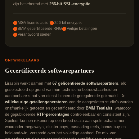
zijn beschermd met
256-bit SSL-encryptie
.
MGA-licentie actief
256-bit encryptie
BMM gecertificeerde RNG
Veilige betalingen
Verantwoord spelen
ONTWIKKELAARS
Gecertificeerde softwarepartners
Liraspin werkt samen met
67 gelicentieerde softwarepartners
, elk
geselecteerd op grond van hun technische betrouwbaarheid en
aantoonbare staat van dienst binnen de gereguleerde gokmarkt. De
willekeurige getallengeneratoren
van de aangesloten studio's worden
onafhankelijk getoetst en gecertificeerd door
BMM Testlabs
, waardoor
de gepubliceerde
RTP-percentages
controleerbaar en consistent zijn.
Spelers kunnen rekenen op een breed scala aan spelmechanismen,
waaronder megaways, cluster pays, cascading reels, bonus buy en
hold-and-win, verspreid over het volledige aanbod. De mix van