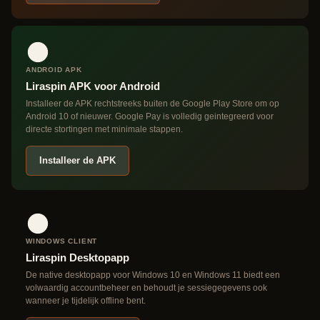
ANDROID APK
Liraspin APK voor Android
Installeer de APK rechtstreeks buiten de Google Play Store om op
Android 10 of nieuwer. Google Pay is volledig geintegreerd voor
directe stortingen met minimale stappen.
Installeer de APK
WINDOWS CLIENT
Liraspin Desktopapp
De native desktopapp voor Windows 10 en Windows 11 biedt een
volwaardig accountbeheer en behoudt je sessiegegevens ook
wanneer je tijdelijk offline bent.