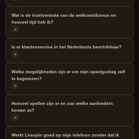
Wat is de inzetvereiste van de welkomstbonus en
hoeveel tijd heb ik?
+
Is er klantenservice in het Nederlands beschikbaar?
+
Welke mogelijkheden zijn er om mijn speelgedrag zelf
te begrenzen?
+
Hoeveel spellen zijn er en van welke aanbieders
komen ze?
+
Werkt Liraspin goed op mijn telefoon zonder dat ik