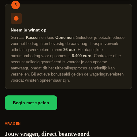
5
Neem je winst op
Ga naar
Kasseir
en kies
Opnemen
. Selecteer je betaalmethode,
voer het bedrag in en bevestig de aanvraag. Liraspin verwerkt
uitbetalingsverzoeken binnen
36 uur
. Het dagelijkse
maximumbedrag voor opnames is
8.400 euro
. Controleer of je
account volledig geverifieerd is voordat je een opname
aanvraagt, omdat dit het uitbetalingsproces aanzienlijk kan
versnellen. Bij actieve bonussaldi gelden de wageringsvereisten
voordat winsten opneembaar zijn.
Begin met spelen
VRAGEN
Jouw vragen, direct beantwoord