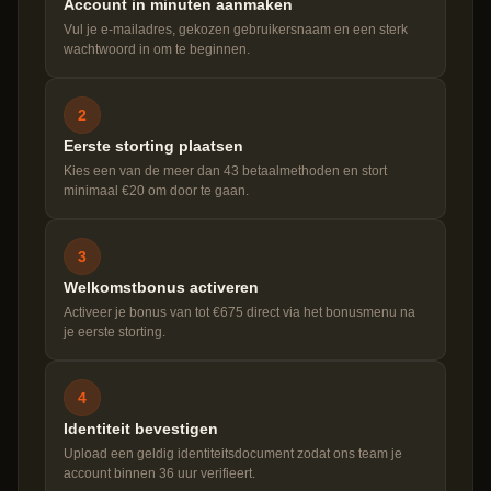
Account in minuten aanmaken
Vul je e-mailadres, gekozen gebruikersnaam en een sterk
wachtwoord in om te beginnen.
2
Eerste storting plaatsen
Kies een van de meer dan 43 betaalmethoden en stort
minimaal €20 om door te gaan.
3
Welkomstbonus activeren
Activeer je bonus van tot €675 direct via het bonusmenu na
je eerste storting.
4
Identiteit bevestigen
Upload een geldig identiteitsdocument zodat ons team je
account binnen 36 uur verifieert.