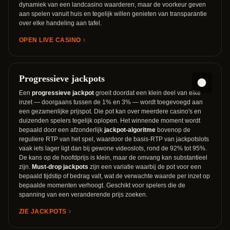
dynamiek van een landcasino waarderen, maar de voorkeur geven
aan spelen vanuit huis en tegelijk willen genieten van transparantie
over elke handeling aan tafel.
OPEN LIVE CASINO
Progressieve jackpots
Een
progressieve jackpot
groeit doordat een klein deel van elke
inzet — doorgaans tussen de 1% en 3% — wordt toegevoegd aan
een gezamenlijke prijspot. Die pot kan over meerdere casino's en
duizenden spelers tegelijk oplopen. Het winnende moment wordt
bepaald door een afzonderlijk
jackpot-algoritme
bovenop de
reguliere RTP van het spel, waardoor de basis-RTP van jackpotslots
vaak iets lager ligt dan bij gewone videoslots, rond de 92% tot 95%.
De kans op de hoofdprijs is klein, maar de omvang kan substantieel
zijn.
Must-drop jackpots
zijn een variatie waarbij de pot voor een
bepaald tijdstip of bedrag valt, wat de verwachte waarde per inzet op
bepaalde momenten verhoogt. Geschikt voor spelers die de
spanning van een veranderende prijs zoeken.
ZIE JACKPOTS