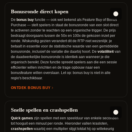
Bonusronde direct kopen
De
bonus buy
functie — ook wel bekend als Feature Buy of Bonus
Purchase — stelt spelers in staat de bonusronde van een slot direct
te activeren zonder te wachten op een organische trigger. De prijs
bedraagt doorgaans tussen de 50x en 100x de gekozen inzet per
ronde. Wiskundig gezien verandert dit de RTP niet wezenlijk: je
betaalt in essentie voor de statistische waarde van een gemiddelde
bonusronde, inclusief de variatie die daarbij hoort. De
volatiliteit
van
de daadwerkelijke bonusronde is identiek aan wanneer je die
organisch bereikt. Deze functie spreekt spelers aan die een sessie
efficienter willen inrichten en de trage opbouw naar een
bonusfeature willen overslaan. Let op: bonus buy is niet in alle
regio's beschikbaar.
ONTDEK BONUS BUY
Snelle spellen en crashspellen
Quick games
zijn spellen met een speelduur van enkele seconden
tot hooguit een minuut per ronde. Hieronder vallen krasloten,
crashspellen
waarbij een multiplier stijgt totdat hij op willekeurig